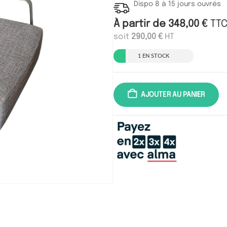
Dispo 8 à 15 jours ouvrés
À partir de
348,00
€
TT
soit
290,00
€
HT
1 EN STOCK
AJOUTER AU PANIER