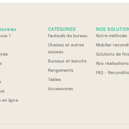
bureau
CATÉGORIES
NOS SOLUTIO
ous ?
Fauteuils de bureau
Notre méthode
Chaises et autres
Mobilier recond
assises
érée
Solutions de fi
Bureaux et benchs
e
Nos réalisations
Rangements
FAQ - Recondit
Tables
e
Accessoires
us
 en ligne