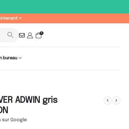
aintenant →
0
n bureau
VER ADWIN gris
ON
s sur Google