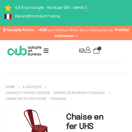
4,9/5 sur Google - Noté par 300+ clients !
Reconditionné en France
⏳ Nouvelle Promo :
-400€
sur Herman Miller Aeron Remastered !
Profitez
maintenant →
0
HOME
E-BOUTIQUE
CHAISES ET AUTRES ASSISES
,
CHAISES DE RÉUNION ET D'ACCUEIL
CHAISE EN FER UHS ROUGE – OCCASION
Chaise en
fer UHS