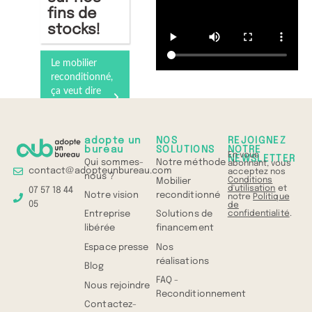
fins de
stocks!
Le mobilier
reconditionné,
ça veut dire
quoi ?
Comprenez
tout en 1 min
adopte un
NOS
REJOIGNEZ
bureau
SOLUTIONS
NOTRE
En vous
NEWSLETTER
Qui sommes-
Notre méthode
abonnant, vous
contact@adopteunbureau.com
acceptez nos
nous ?
Conditions
Mobilier
d'utilisation
et
07 57 18 44
Notre vision
reconditionné
notre
Politique
05
de
confidentialité
.
Entreprise
Solutions de
libérée
financement
Espace presse
Nos
réalisations
Blog
FAQ -
Nous rejoindre
Reconditionnement
Contactez-