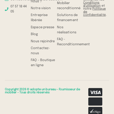
nous ?
Conditions
Mobilier
d'utilisation
et
07 57 18 44
Notre vision
reconditionné
notre
Politique
05
de
confidentialité
.
Entreprise
Solutions de
libérée
financement
Espace presse
Nos
réalisations
Blog
FAQ -
Nous rejoindre
Reconditionnement
Contactez-
nous
FAQ – Boutique
en ligne
Copyright 2026 © adopte un bureau – Fournisseur de
mobilier – Tous droits réservés