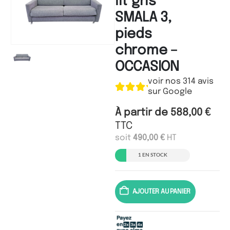
lit gris
SMALA 3,
pieds
chrome –
OCCASION
voir nos 314 avis
sur Google
À partir de
588,00
€
TTC
soit
490,00
€
HT
1 EN STOCK
AJOUTER AU PANIER