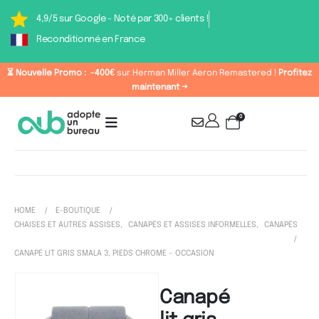
4,9/5 sur Google - Noté par 300+ clients !
Reconditionné en France
⏳ Nouvelle Promo :
-400€
sur Herman Miller Aeron Remastered !
Profitez
maintenant →
0
HOME
E-BOUTIQUE
CHAISES ET AUTRES ASSISES
,
CANAPÉS ET ASSISES INFORMELLES
,
CANAPÉS
CANAPÉ LIT GRIS SMALA 3, PIEDS CHROME – OCCASION
Canapé