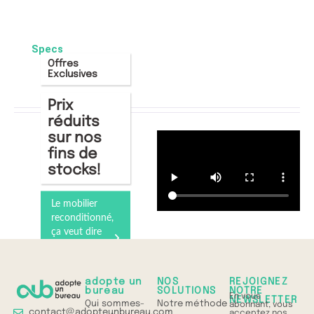
Specs
Offres
Exclusives
Prix
réduits
sur nos
fins de
stocks!
Le mobilier
reconditionné,
ça veut dire
quoi ?
Comprenez
tout en 1 min
adopte un
NOS
REJOIGNEZ
bureau
SOLUTIONS
NOTRE
En vous
NEWSLETTER
Qui sommes-
Notre méthode
abonnant, vous
contact@adopteunbureau.com
acceptez nos