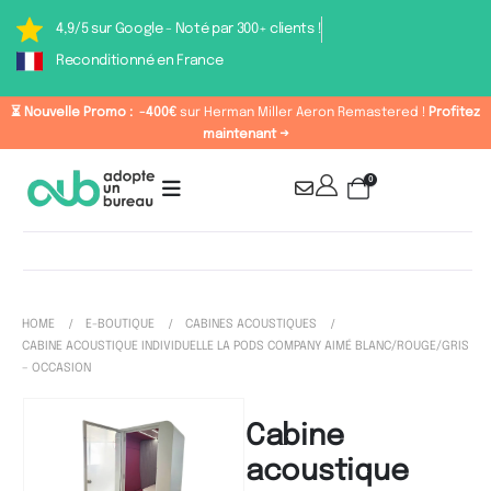
4,9/5 sur Google - Noté par 300+ clients !
Reconditionné en France
⏳ Nouvelle Promo :
-400€
sur Herman Miller Aeron Remastered !
Profitez
maintenant →
0
HOME
E-BOUTIQUE
CABINES ACOUSTIQUES
CABINE ACOUSTIQUE INDIVIDUELLE LA PODS COMPANY AIMÉ BLANC/ROUGE/GRIS
– OCCASION
Cabine
acoustique