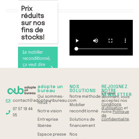
Prix
réduits
sur nos
fins de
stocks!
Le mobilier
reconditionné,
ça veut dire
quoi ?
Comprenez
tout en 1 min
adopte un
NOS
REJOIGNEZ
bureau
SOLUTIONS
NOTRE
En vous
NEWSLETTER
Qui sommes-
Notre méthode
abonnant, vous
contact@adopteunbureau.com
acceptez nos
nous ?
Conditions
Mobilier
d'utilisation
et
07 57 18 44
Notre vision
reconditionné
notre
Politique
05
de
confidentialité
.
Entreprise
Solutions de
libérée
financement
Espace presse
Nos