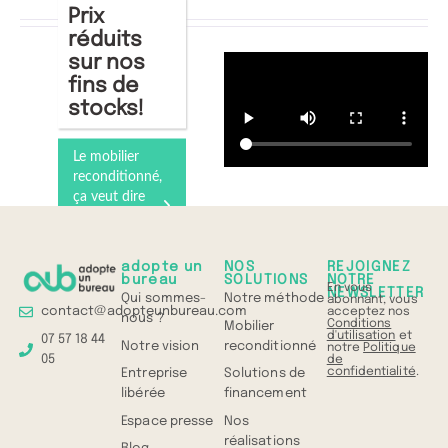
Prix
réduits
sur nos
fins de
stocks!
Le mobilier
reconditionné,
ça veut dire
quoi ?
Comprenez
tout en 1 min
adopte un
NOS
REJOIGNEZ
bureau
SOLUTIONS
NOTRE
En vous
NEWSLETTER
Qui sommes-
Notre méthode
abonnant, vous
contact@adopteunbureau.com
acceptez nos
nous ?
Conditions
Mobilier
d'utilisation
et
07 57 18 44
Notre vision
reconditionné
notre
Politique
05
de
confidentialité
.
Entreprise
Solutions de
libérée
financement
Espace presse
Nos
réalisations