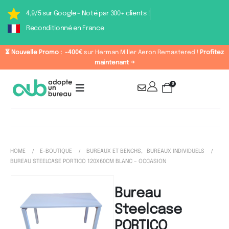
4,9/5 sur Google - Noté par 300+ clients !
Reconditionné en France
⏳ Nouvelle Promo :
-400€
sur Herman Miller Aeron Remastered !
Profitez
maintenant →
0
HOME
E-BOUTIQUE
BUREAUX ET BENCHS
,
BUREAUX INDIVIDUELS
BUREAU STEELCASE PORTICO 120X60CM BLANC – OCCASION
Bureau
Steelcase
PORTICO