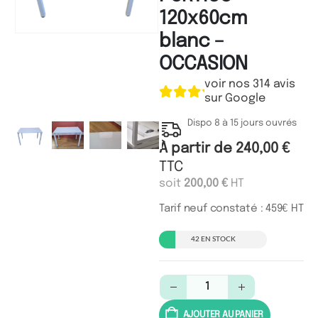
120x60cm
blanc –
OCCASION
voir nos 314 avis
sur Google
Dispo 8 à 15 jours ouvrés
À partir de
240,00
€
TTC
soit
200,00
€
HT
Tarif neuf constaté : 459€ HT
42 EN STOCK
AJOUTER AU PANIER