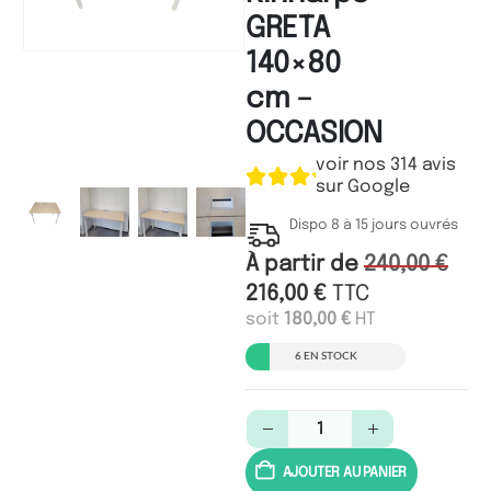
GRETA
140×80
cm –
OCCASION
voir nos 314 avis
sur Google
Dispo 8 à 15 jours ouvrés
À partir de
240,00
€
216,00
€
TTC
soit
180,00
€
HT
6 EN STOCK
AJOUTER AU PANIER