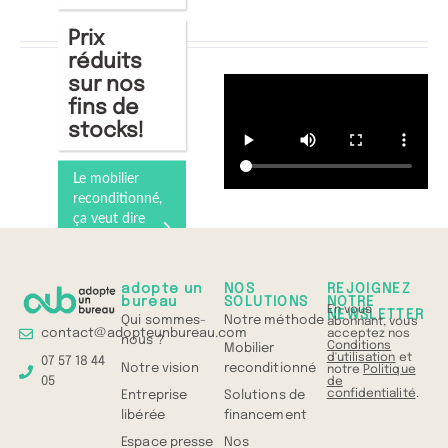
Prix
réduits
sur nos
fins de
stocks!
Le mobilier
reconditionné,
ça veut dire
quoi ?
Comprenez
tout en 1 min
adopte un
NOS
REJOIGNEZ
bureau
SOLUTIONS
NOTRE
En vous
NEWSLETTER
Qui sommes-
Notre méthode
abonnant, vous
contact@adopteunbureau.com
acceptez nos
nous ?
Conditions
Mobilier
d'utilisation
et
07 57 18 44
Notre vision
reconditionné
notre
Politique
05
de
confidentialité
.
Entreprise
Solutions de
libérée
financement
Espace presse
Nos