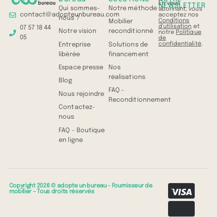
En vous
NEWSLETTER
Qui sommes-
Notre méthode
abonnant, vous
contact@adopteunbureau.com
acceptez nos
nous ?
Conditions
Mobilier
d'utilisation
et
07 57 18 44
Notre vision
reconditionné
notre
Politique
05
de
confidentialité
.
Entreprise
Solutions de
libérée
financement
Espace presse
Nos
réalisations
Blog
FAQ -
Nous rejoindre
Reconditionnement
Contactez-
nous
FAQ – Boutique
en ligne
Copyright 2026 © adopte un bureau – Fournisseur de
mobilier – Tous droits réservés