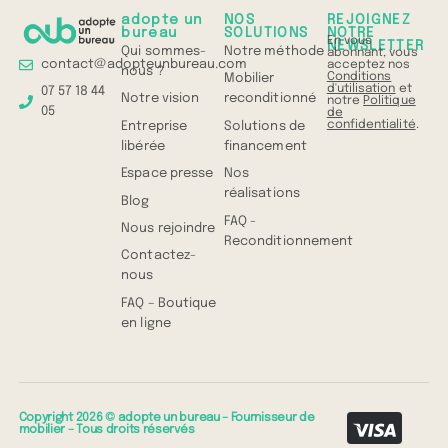
adopte un
NOS
REJOIGNEZ
bureau
SOLUTIONS
NOTRE
En vous
NEWSLETTER
Qui sommes-
Notre méthode
abonnant, vous
contact@adopteunbureau.com
acceptez nos
nous ?
Conditions
Mobilier
d'utilisation
et
07 57 18 44
Notre vision
reconditionné
notre
Politique
05
de
confidentialité
.
Entreprise
Solutions de
libérée
financement
Espace presse
Nos
réalisations
Blog
FAQ -
Nous rejoindre
Reconditionnement
Contactez-
nous
FAQ – Boutique
en ligne
Copyright 2026 © adopte un bureau – Fournisseur de
mobilier – Tous droits réservés