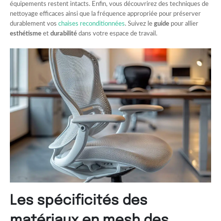
équipements restent intacts. Enfin, vous découvrirez des techniques de
nettoyage efficaces ainsi que la fréquence appropriée pour préserver
durablement vos
chaises reconditionnées
. Suivez le
guide
pour allier
esthétisme
et
durabilité
dans votre espace de travail.
Les spécificités des
matériaux en mesh des