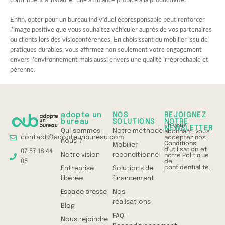
contribuent à instaurer une ambiance propice à la productivité.
Enfin, opter pour un bureau individuel écoresponsable peut renforcer
l’image positive que vous souhaitez véhiculer auprès de vos partenaires
ou clients lors des visioconférences. En choisissant du mobilier issu de
pratiques durables, vous affirmez non seulement votre engagement
envers l’environnement mais aussi envers une qualité irréprochable et
pérenne.
adopte un
NOS
REJOIGNEZ
bureau
SOLUTIONS
NOTRE
En vous
NEWSLETTER
Qui sommes-
Notre méthode
abonnant, vous
contact@adopteunbureau.com
acceptez nos
nous ?
Conditions
Mobilier
d'utilisation
et
07 57 18 44
Notre vision
reconditionné
notre
Politique
05
de
confidentialité
.
Entreprise
Solutions de
libérée
financement
Espace presse
Nos
réalisations
Blog
FAQ -
Nous rejoindre