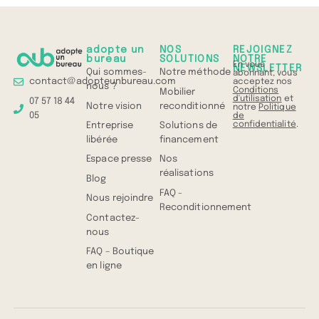
adopte un
NOS
REJOIGNEZ
bureau
SOLUTIONS
NOTRE
En vous
NEWSLETTER
Qui sommes-
Notre méthode
abonnant, vous
contact@adopteunbureau.com
acceptez nos
nous ?
Conditions
Mobilier
d'utilisation
et
07 57 18 44
Notre vision
reconditionné
notre
Politique
05
de
confidentialité
.
Entreprise
Solutions de
libérée
financement
Espace presse
Nos
réalisations
Blog
FAQ -
Nous rejoindre
Reconditionnement
Contactez-
nous
FAQ – Boutique
en ligne