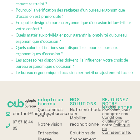
espace restreint ?
Pourquoi la vérification des réglages d’un bureau ergonomique
d’occasion est primordiale?
En quoi le design du bureau ergonomique d’occasion influe-t-il sur
votre confort ?
Quels matériaux privilégier pour garantir la longévité du bureau
ergonomique d’occasion ?
Quels coloris et finitions sont disponibles pour les bureaux
ergonomiques d’occasion ?
Les accessoires disponibles doivent-ils influencer votre choix de
bureau ergonomique d’occasion ?
Le bureau ergonomique d’occasion permet-il un ajustement facile ?
adopte un
NOS
REJOIGNEZ
bureau
SOLUTIONS
NOTRE
En vous
NEWSLETTER
Qui sommes-
Notre méthode
abonnant, vous
contact@adopteunbureau.com
acceptez nos
nous ?
Conditions
Mobilier
d'utilisation
et
07 57 18 44
Notre vision
reconditionné
notre
Politique
05
de
confidentialité
.
Entreprise
Solutions de
libérée
financement