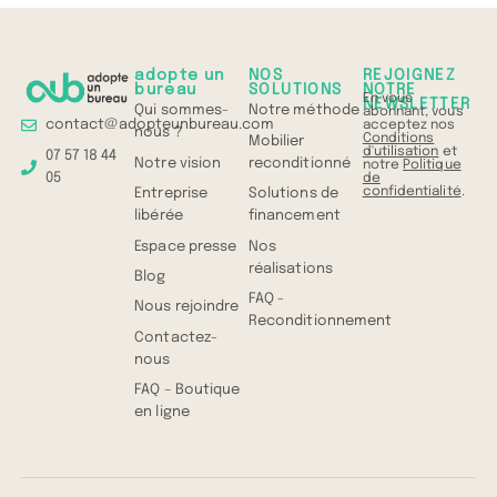
adopte un
NOS
REJOIGNEZ
bureau
SOLUTIONS
NOTRE
En vous
NEWSLETTER
Qui sommes-
Notre méthode
abonnant, vous
contact@adopteunbureau.com
acceptez nos
nous ?
Conditions
Mobilier
d'utilisation
et
07 57 18 44
Notre vision
reconditionné
notre
Politique
05
de
confidentialité
.
Entreprise
Solutions de
libérée
financement
Espace presse
Nos
réalisations
Blog
FAQ -
Nous rejoindre
Reconditionnement
Contactez-
nous
FAQ – Boutique
en ligne