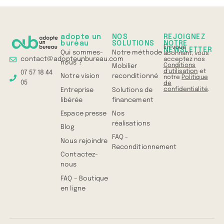
adopte un
NOS
REJOIGNEZ
bureau
SOLUTIONS
NOTRE
En vous
NEWSLETTER
Qui sommes-
Notre méthode
abonnant, vous
contact@adopteunbureau.com
acceptez nos
nous ?
Conditions
Mobilier
d'utilisation
et
07 57 18 44
Notre vision
reconditionné
notre
Politique
05
de
confidentialité
.
Entreprise
Solutions de
libérée
financement
Espace presse
Nos
réalisations
Blog
FAQ -
Nous rejoindre
Reconditionnement
Contactez-
nous
FAQ – Boutique
en ligne