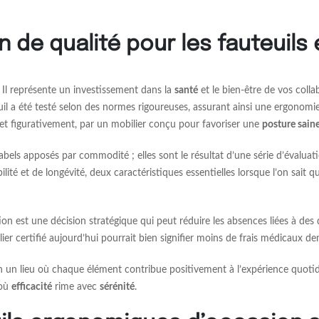
on de qualité pour les fauteuil
 Il représente un investissement dans la
santé
et le bien-être de vos colla
uteuil a été testé selon des normes rigoureuses, assurant ainsi une ergonom
t figurativement, par un mobilier conçu pour favoriser une
posture sain
bels apposés par commodité ; elles sont le résultat d’une série d’évaluatio
ilité et de longévité, deux caractéristiques essentielles lorsque l’on sai
tion est une décision stratégique qui peut réduire les absences liées à des
ier certifié aujourd’hui pourrait bien signifier moins de frais médicaux de
en un lieu où chaque élément contribue positivement à l’expérience quotid
 où
efficacité
rime avec
sérénité
.