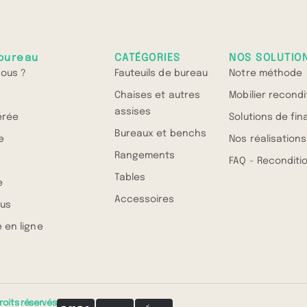
bureau
CATÉGORIES
NOS SOLUTIO
ous ?
Fauteuils de bureau
Notre méthode
Chaises et autres
Mobilier recond
assises
érée
Solutions de fi
Bureaux et benchs
e
Nos réalisations
Rangements
FAQ - Recondit
Tables
e
Accessoires
us
 en ligne
roits réservés