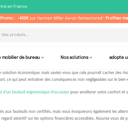
nné en France
 Promo :
-400€
sur Herman Miller Aeron Remastered !
Profitez m
 mobilier de bureau
Nos solutions
adopte u
 solution économique, mais saviez-vous que cela pourrait cacher des ris
ort, ce qui peut entraîner des conséquences non négligeables sur le bien-
chat d’un fauteuil ergonomique d’occasion
pour améliorer votre confort et s
és aux fauteuils non certifiés, mais nous évoquerons également les altern
egard attentif sur les options financières accessibles. Assurez-vous de pr