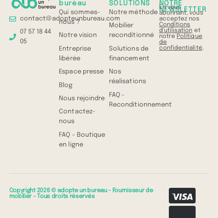
bureau
SOLUTIONS
NOTRE
En vous
NEWSLETTER
Qui sommes-
Notre méthode
abonnant, vous
contact@adopteunbureau.com
acceptez nos
nous ?
Conditions
Mobilier
d'utilisation
et
07 57 18 44
Notre vision
reconditionné
notre
Politique
05
de
confidentialité
.
Entreprise
Solutions de
libérée
financement
Espace presse
Nos
réalisations
Blog
FAQ -
Nous rejoindre
Reconditionnement
Contactez-
nous
FAQ – Boutique
en ligne
Copyright 2026 © adopte un bureau – Fournisseur de
mobilier – Tous droits réservés