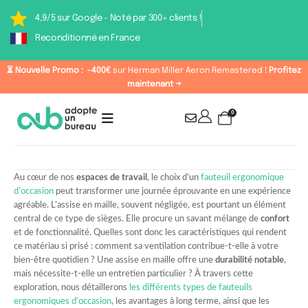
4,9/5 sur Google - Noté par 300+ clients !
Reconditionné en France
⏳ Nouvelle Promo :
-400€
sur Herman Miller Aeron Remastered !
Profitez
maintenant →
0
Au cœur de nos
espaces de travail
, le choix d’un
fauteuil ergonomique
d’occasion
peut transformer une journée éprouvante en une expérience
agréable. L’assise en maille, souvent négligée, est pourtant un élément
central de ce type de sièges. Elle procure un savant mélange de
confort
et de fonctionnalité. Quelles sont donc les caractéristiques qui rendent
ce matériau si prisé : comment sa ventilation contribue-t-elle à votre
bien-être quotidien ? Une assise en maille offre une
durabilité notable
,
mais nécessite-t-elle un entretien particulier ? À travers cette
exploration, nous détaillerons
les différents types de fauteuils
ergonomiques d’occasion
, les avantages à long terme, ainsi que les