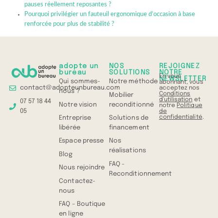
pauses réellement reposantes ?
Pourquoi privilégier un fauteuil ergonomique d’occasion à base
renforcée pour plus de stabilité ?
adopte un
NOS
REJOIGNEZ
bureau
SOLUTIONS
NOTRE
En vous
NEWSLETTER
Qui sommes-
Notre méthode
abonnant, vous
contact@adopteunbureau.com
acceptez nos
nous ?
Conditions
Mobilier
d'utilisation
et
07 57 18 44
Notre vision
reconditionné
notre
Politique
05
de
confidentialité
.
Entreprise
Solutions de
libérée
financement
Espace presse
Nos
réalisations
Blog
FAQ -
Nous rejoindre
Reconditionnement
Contactez-
nous
FAQ – Boutique
en ligne