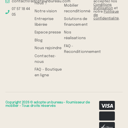
contact@adopteunbureau.com
acceptez nos
nous ?
Conditions
Mobilier
d'utilisation
et
07 57 18 44
Notre vision
reconditionné
notre
Politique
05
de
confidentialité
.
Entreprise
Solutions de
libérée
financement
Espace presse
Nos
réalisations
Blog
FAQ -
Nous rejoindre
Reconditionnement
Contactez-
nous
FAQ – Boutique
en ligne
Copyright 2026 © adopte un bureau – Fournisseur de
mobilier – Tous droits réservés