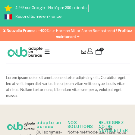
4,9/5 sur Google - Noté par 300+ clients !
Reconditionné en France
⏳ Nouvelle Promo :
-400€
sur Herman Miller Aeron Remastered !
Profitez
maintenant →
0
Lorem ipsum dolor sit amet, consectetur adipiscing elit. Curabitur eget
leo at velit imperdiet varius. In eu ipsum vitae velit congue iaculis vitae
at risus. Nullam tortor nunc, bibendum vitae semper a, volutpat eget
massa.
adopte un
NOS
REJOIGNEZ
bureau
SOLUTIONS
NOTRE
En vous
NEWSLETTER
Qui sommes-
Notre méthode
abonnant, vous