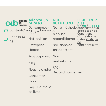
adopte un
NOS
REJOIGNEZ
bureau
SOLUTIONS
NOTRE
En vous
NEWSLETTER
Qui sommes-
Notre méthode
abonnant, vous
contact@adopteunbureau.com
acceptez nos
nous ?
Conditions
Mobilier
d'utilisation
et
07 57 18 44
Notre vision
reconditionné
notre
Politique
05
de
confidentialité
.
Entreprise
Solutions de
libérée
financement
Espace presse
Nos
réalisations
Blog
FAQ -
Nous rejoindre
Reconditionnement
Contactez-
nous
FAQ – Boutique
en ligne