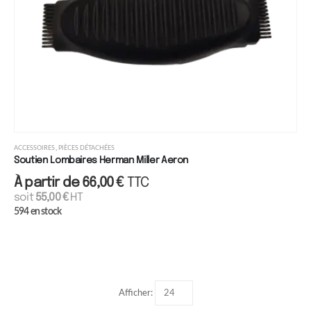
,
ACCESSOIRES
PIÈCES DÉTACHÉES
Soutien Lombaires Herman Miller Aeron
À partir de
66,00
€
TTC
soit
55,00
€
HT
594 en stock
Afficher: