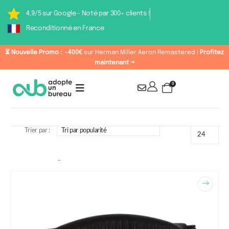
4,9/5 sur Google - Noté par 300+ clients !
Reconditionné en France
⏳ Nouvelle Promo :
-400€
sur Herman Miller Aeron Remastered !
Profitez
maintenant →
0
Trier par :
Étiquette : siège