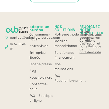
adopte un
NOS
REJOIGNEZ
bureau
SOLUTIONS
NOTRE
En vous
NEWSLETTER
Qui sommes-
Notre méthode
abonnant, vous
contact@adopteunbureau.com
acceptez nos
nous ?
Conditions
Mobilier
d'utilisation
et
07 57 18 44
Notre vision
reconditionné
notre
Politique
05
de
confidentialité
.
Entreprise
Solutions de
libérée
financement
Espace presse
Nos
réalisations
Blog
FAQ -
Nous rejoindre
Reconditionnement
Contactez-
nous
FAQ – Boutique
en ligne