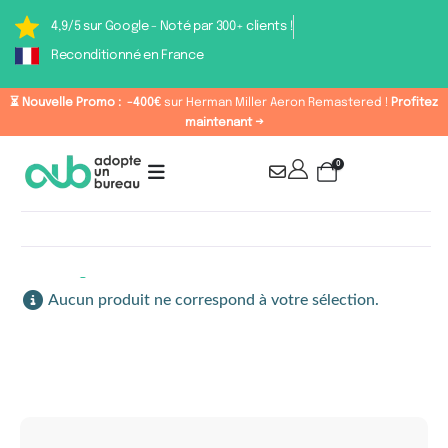
4,9/5 sur Google - Noté par 300+ clients !
Reconditionné en France
⏳ Nouvelle Promo :
-400€
sur Herman Miller Aeron Remastered !
Profitez
maintenant →
0
Étiquette : Chaise de
Aucun produit ne correspond à votre sélection.
bureau professionnel