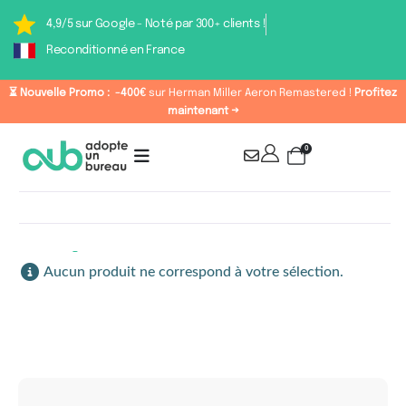
4,9/5 sur Google - Noté par 300+ clients !
Reconditionné en France
⏳ Nouvelle Promo :
-400€
sur Herman Miller Aeron Remastered !
Profitez
maintenant →
0
Étiquette : Chaise de
Aucun produit ne correspond à votre sélection.
bureau pas cher