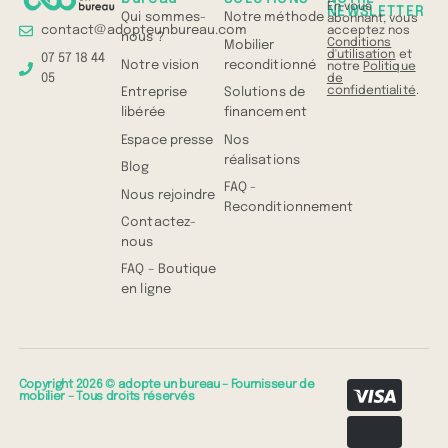
En vous
NEWSLETTER
Qui sommes-
Notre méthode
abonnant, vous
contact@adopteunbureau.com
acceptez nos
nous ?
Conditions
Mobilier
d'utilisation
et
07 57 18 44
Notre vision
reconditionné
notre
Politique
05
de
confidentialité
.
Entreprise
Solutions de
libérée
financement
Espace presse
Nos
réalisations
Blog
FAQ -
Nous rejoindre
Reconditionnement
Contactez-
nous
FAQ – Boutique
en ligne
Copyright 2026 © adopte un bureau – Fournisseur de
mobilier – Tous droits réservés