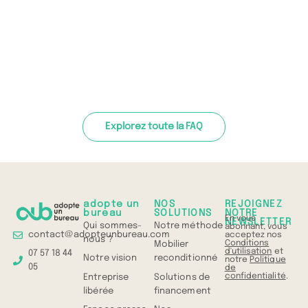
Explorez toute la FAQ
adopte un
NOS
REJOIGNEZ
bureau
SOLUTIONS
NOTRE
En vous
NEWSLETTER
Qui sommes-
Notre méthode
abonnant, vous
contact@adopteunbureau.com
acceptez nos
nous ?
Conditions
Mobilier
d'utilisation
et
07 57 18 44
Notre vision
reconditionné
notre
Politique
05
de
confidentialité
.
Entreprise
Solutions de
libérée
financement