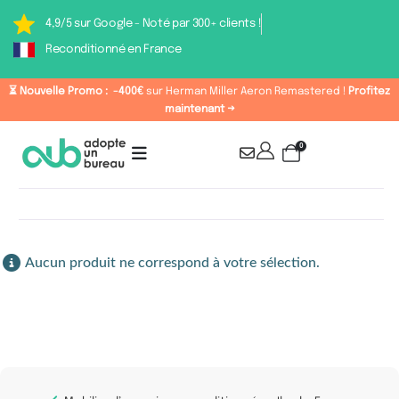
4,9/5 sur Google - Noté par 300+ clients !
Reconditionné en France
⏳ Nouvelle Promo :
-400€
sur Herman Miller Aeron Remastered !
Profitez
maintenant →
0
Couleur : Gris clair
Aucun produit ne correspond à votre sélection.