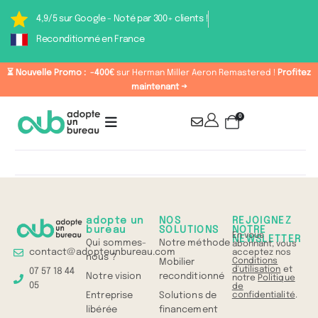
4,9/5 sur Google - Noté par 300+ clients !
Reconditionné en France
⏳ Nouvelle Promo :
-400€
sur Herman Miller Aeron Remastered !
Profitez
maintenant →
0
Connexion
adopte un
NOS
REJOIGNEZ
bureau
SOLUTIONS
NOTRE
En vous
NEWSLETTER
Qui sommes-
Notre méthode
abonnant, vous
contact@adopteunbureau.com
acceptez nos
nous ?
Conditions
Mobilier
d'utilisation
et
07 57 18 44
Notre vision
reconditionné
notre
Politique
05
de
confidentialité
.
Entreprise
Solutions de
libérée
financement