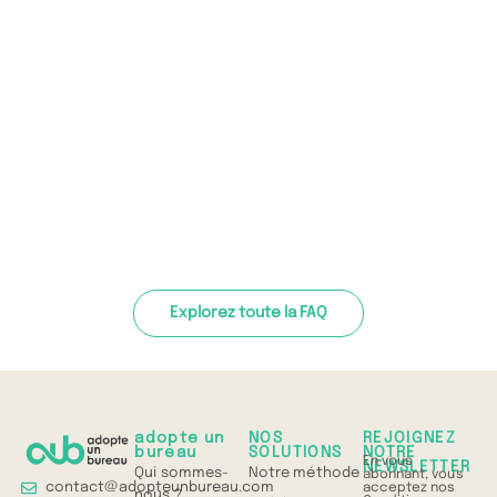
Explorez toute la FAQ
adopte un
NOS
REJOIGNEZ
bureau
SOLUTIONS
NOTRE
En vous
NEWSLETTER
Qui sommes-
Notre méthode
abonnant, vous
contact@adopteunbureau.com
acceptez nos
nous ?