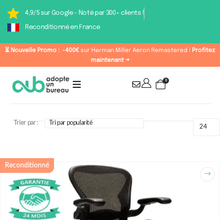
4,9/5 sur Google - Noté par 300+ clients !
Reconditionné en France
⏳ Nouvelle Promo :
-400€
sur Herman Miller Aeron Remastered !
Profitez
maintenant →
0
Trier par :
Coloris : Nickel
Reconditionné