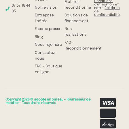
Conditions
Mobilier
d'utilisation
et
07 57 18 44
Notre vision
reconditionné
notre
Politique
05
de
confidentialité
.
Entreprise
Solutions de
libérée
financement
Espace presse
Nos
réalisations
Blog
FAQ -
Nous rejoindre
Reconditionnement
Contactez-
nous
FAQ – Boutique
en ligne
Copyright 2026 © adopte un bureau – Fournisseur de
mobilier – Tous droits réservés