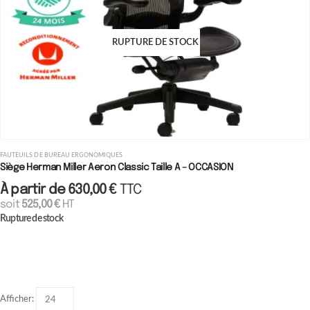
RUPTURE DE STOCK
FAUTEUILS DE BUREAU ERGONOMIQUES
Siège Herman Miller Aeron Classic Taille A – OCCASION
À partir de
630,00
€
TTC
soit
525,00
€
HT
Rupture de stock
Afficher: