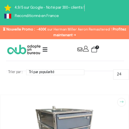
4,9/5 sur Google - Noté par 300+ clients !
Reconditionné en France
⏳ Nouvelle Promo :
-400€
sur Herman Miller Aeron Remastered !
Profitez
maintenant →
0
Trier par :
Coloris : Blanc Pur