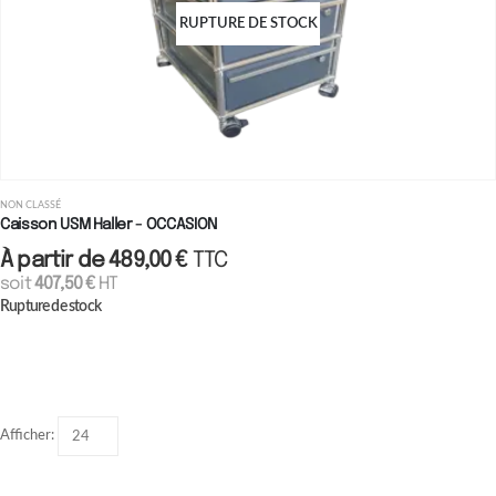
RUPTURE DE STOCK
NON CLASSÉ
Caisson USM Haller - OCCASION
À partir de
489,00
€
TTC
soit
407,50
€
HT
Rupture de stock
Afficher: