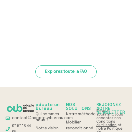
Explorez toute la FAQ
adopte un
NOS
REJOIGNEZ
bureau
SOLUTIONS
NOTRE
En vous
NEWSLETTER
Qui sommes-
Notre méthode
abonnant, vous
contact@adopteunbureau.com
acceptez nos
nous ?
Conditions
Mobilier
d'utilisation
et
07 57 18 44
Notre vision
reconditionné
notre
Politique
05